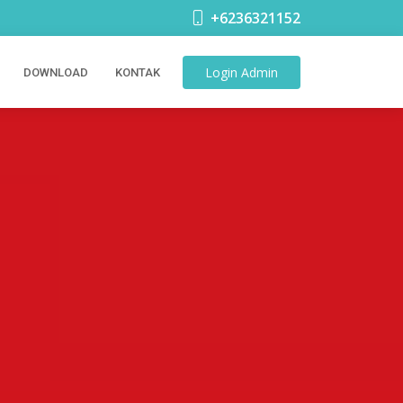
+6236321152
Login
Admin
DOWNLOAD
KONTAK